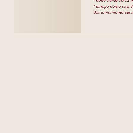
*
едно дете до 12 
*
второ дете или 3
допълнително зап