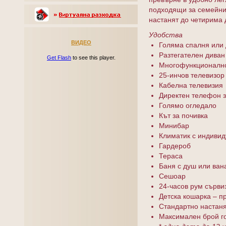
подходящи за семейни 
настанят до четирима 
Удобства
ВИДЕО
Голяма спалня или 
Разтегателен диван
Get Flash
to see this player.
Многофункционалн
25-инчов телевизор
Кабелна телевизия
Директен телефон 
Голямо огледало
Кът за почивка
Минибар
Климатик с индивид
Гардероб
Тераса
Баня с душ или ван
Сешоар
24-часов рум сърви
Детска кошарка – п
Стандартно настаня
Максимален брой гос