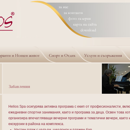
Забавления
Helios Spa осигурява активна програма с екип от професионалисти, вкл
ежедневни спортни занимания, както и програма за деца. Освен това хо
организира впечатляващи вечерни програми и тематични вечери, както 
екскурзии в района на комплекса.
Частен плаж с чадъри, шезлонги и плажен бар