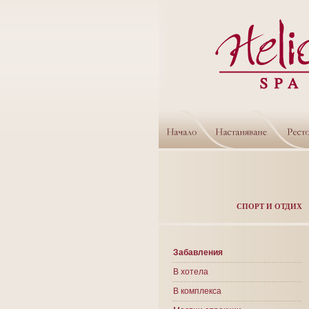
СПОРТ И ОТДИХ
Забавления
В хотела
В комплекса