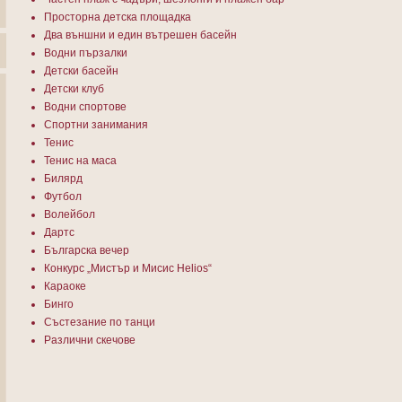
Просторна детска площадка
Два външни и един вътрешен басейн
Водни пързалки
Детски басейн
Детски клуб
Водни спортове
Спортни занимания
Тенис
Тенис на маса
Билярд
Футбол
Волейбол
Дартс
Българска вечер
Конкурс „Мистър и Мисис Helios“
Караоке
Бинго
Състезание по танци
Различни скечове