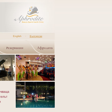
English
·
Български
ючваща
телът
и