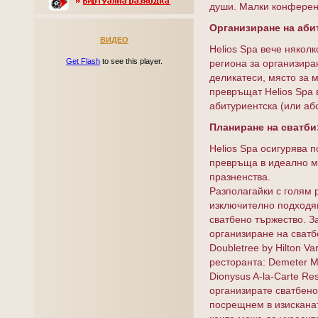
души. Малки конферент
Организиране на аби
ВИДЕО
Helios Spa вече няколк
Get Flash
to see this player.
региона за организира
деликатеси, място за 
превръщат Helios Spa 
абитуриентска (или аб
Планиране на сватби
Helios Spa осигурява 
превръща в идеално мя
празненства.
Разполагайки с голям р
изключително подходя
сватбено тържество. З
организиране на сватб
Doubletree by Hilton V
ресторанта: Demeter M
Dionysus A-la-Carte Re
организирате сватбено
посрещнем в изисканат