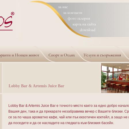
Lobby Bar & Artemis Juice Bar
Lobby Bar & Artemis Juice Bar е точното място както за едно добро начал
Вашия ден, така и да прeкарате незабравима вечер с Вашите близки. С
се за по чаша ароматно кафе, чай или пък екзотичен коктейл, а защо не 
да поседите и да се насладите на гледката към близкия басейн.