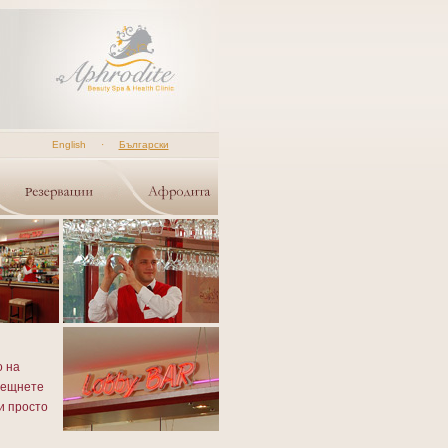
English
·
Български
о на
рещнете
и просто